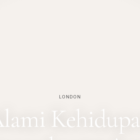
LONDON
lami Kehidup