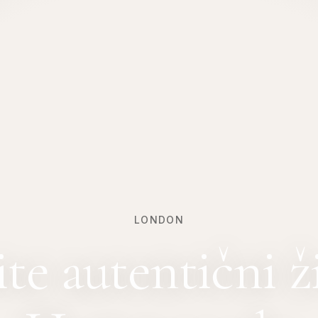
LONDON
ite autentični ž