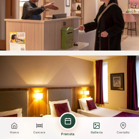
Home
Camere
Galleria
Contatto
Prenota