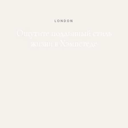
LONDON
Ощутите подлинный стиль
жизни в Хэмпстеде