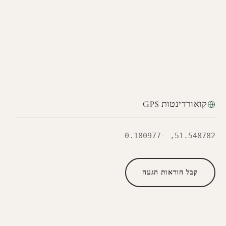
קואורדינטות GPS
51.548782, -0.180977
קבל הוראות הגעה