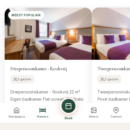
MEEST POPULAIR
Driepersoonskamer - Rookvrij
Tweepersoonskam
3 gasten
2 gasten
Driepersoonskamer - Rookvrij 22 m²
Tweepersoonskamer
Eigen badkamer Flat-screen TV Gratis
Privé badkamer Flatscreen TV Gratis
Wifi Kamergrootte: 22 m² 3
Wifi Kamergrootte: 22 m² 1
eenpersoonsbedden Comfortabele
tweepersoonsbed Comforta
Startpagina
Kamers
Galerij
Contact
Boek
bedden, 8
bedden, 8
Boek deze kamer