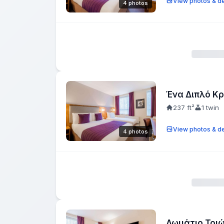
View photos & de
4 photos
Ένα Διπλό Κρ
237 ft²
1 twin
View photos & de
4 photos
Δωμάτιο Τρι