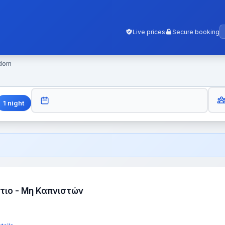
Live prices
Secure booking
gdom
GUES
CHECK-OUT
1
night
τιο - Μη Καπνιστών