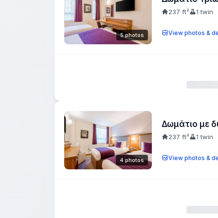
237 ft²
1 twin
View photos & de
5 photos
Δωμάτιο με δ
237 ft²
1 twin
View photos & de
4 photos