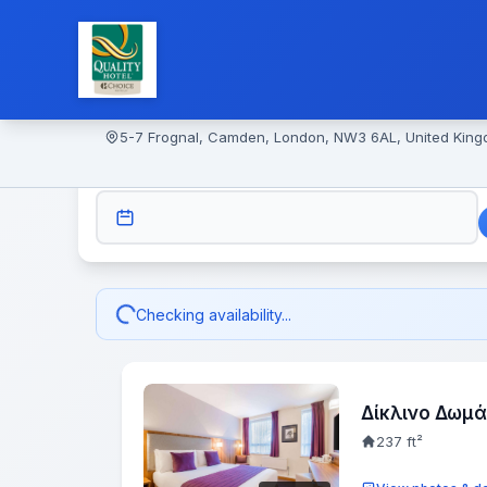
5-7 Frognal, Camden, London, NW3 6AL, United Kin
CHECK-IN
Checking availability...
Δίκλινο Δωμά
237 ft²