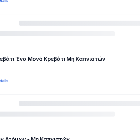
tails
εβάτι Ένα Μονό Κρεβάτι Μη Καπνιστών
tails
ών Ατόμων - Μη Καπνιστών