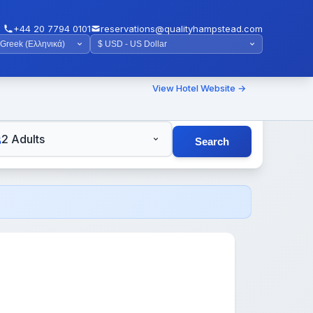
+44 20 7794 0101
reservations@qualityhampstead.com
View Hotel Website →
TS
2 Adults
Search